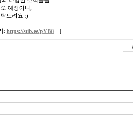
관의 다양한 소식들을
오 예정이니,
탁드려요 :)
기:
https://stib.ee/pYB8
]