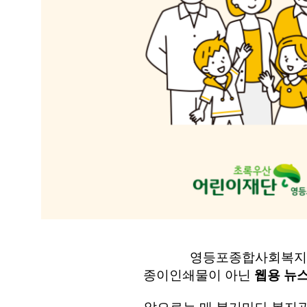
영등포종합사회복
종이인쇄물이 아닌
웹용
뉴