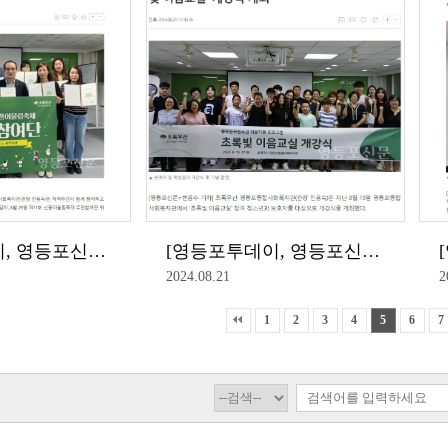
[영등포투데이, 영등포신문] 초록우산 영등포종합사회복지관, 제 11회 신풍어울림축제 주민참여단 위촉
[영등포투데이, 영등포신문, 영등포시대] 초록우산 영등포종합사회복지관, 중도입국청소년을 위한 '초록빛 이음교실' 개강식 개최
2024.08.21
2
1
2
3
4
5
6
7