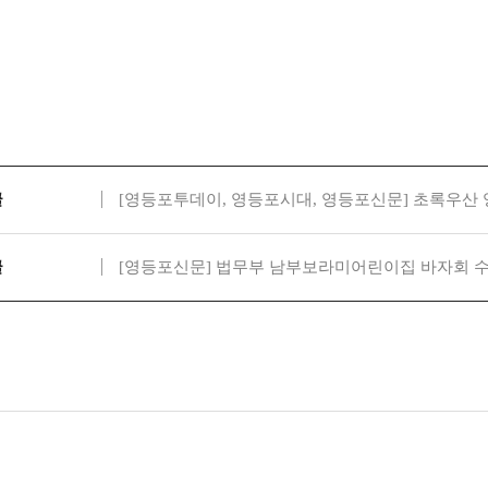
글
[영등포투데이, 영등포시대, 영등포신문] 초록우산 영
글
[영등포신문] 법무부 남부보라미어린이집 바자회 수익금