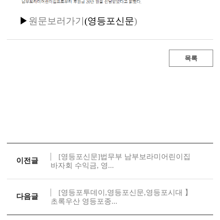
▶
원문보러가기
(
영등포신문
)
목록
[영등포신문]법무부 남부보라미어린이집
이전글
바자회 수익금, 영...
[영등포투데이,영등포신문,영등포시대 】
다음글
초록우산 영등포종...