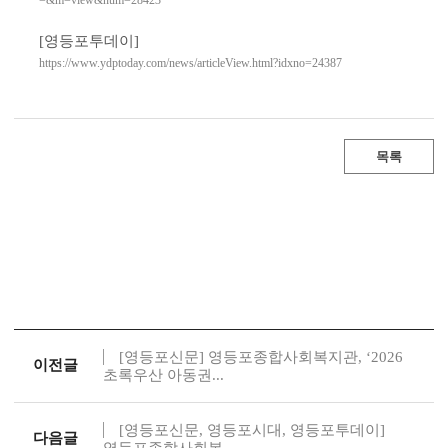
=&m=view&num=28423
[영등포투데이]
https://www.ydptoday.com/news/articleView.html?idxno=24387
목록
[영등포신문] 영등포종합사회복지관, ‘2026
이전글
초록우산 아동권...
[영등포신문, 영등포시대, 영등포투데이]
다음글