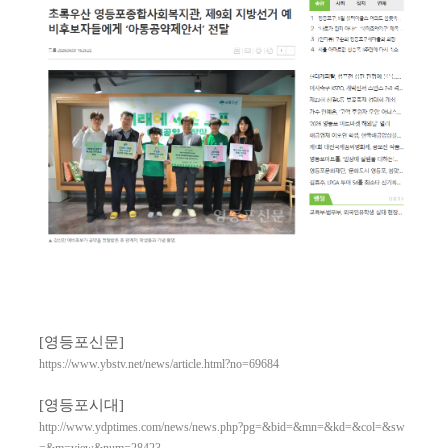
[영등포신문]
https://www.ybstv.net/news/article.html?no=69684
[영등포시대]
http://www.ydptimes.com/news/news.php?pg=&bid=&mn=&kd=&col=&sw