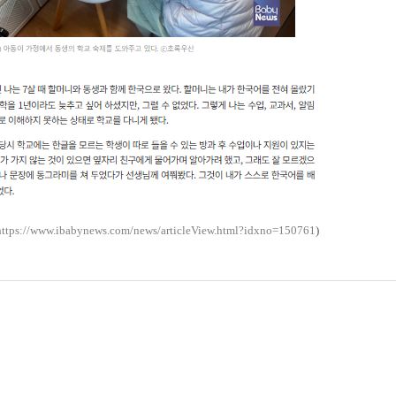
https://www.ibabynews.com/news/article
View.html?idxno=150761
)