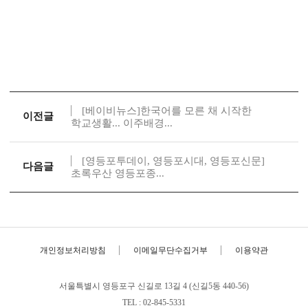
[베이비뉴스]한국어를 모른 채 시작한
이전글
학교생활... 이주배경...
[영등포투데이, 영등포시대, 영등포신문]
다음글
초록우산 영등포종...
개인정보처리방침
이메일무단수집거부
이용약관
서울특별시 영등포구 신길로 13길 4 (신길5동 440-56)
TEL : 02-845-5331