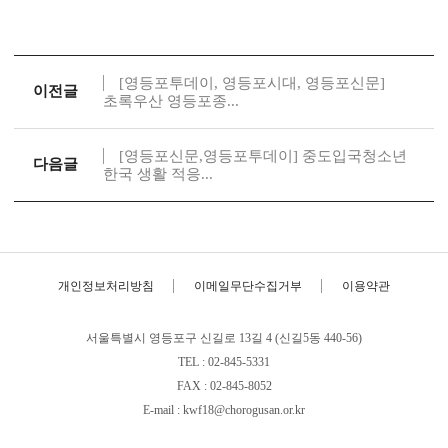
[영등포투데이, 영등포시대, 영등포신문]
이전글
초록우산 영등포종...
[영등포신문,영등포투데이] 중도입국청소년
다음글
한국 생활 적응...
개인정보처리방침
이메일무단수집거부
이용약관
서울특별시 영등포구 신길로 13길 4 (신길5동 440-56)
TEL : 02-845-5331
FAX : 02-845-8052
E-mail : kwf18@chorogusan.or.kr