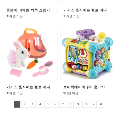
콩순이 야채를 싹뚝 쇼핑카트 마트놀이
키저스 움직이는 헬로 미니펫 아기강아지
36개월 이상
36개월 이상
키저스 움직이는 헬로 미니펫 아기토끼
브이텍베이비 유아용 6in1 트위스트 에듀 큐브
36개월 이상
9개월 이상
1
2
3
4
5
6
7
8
9
10