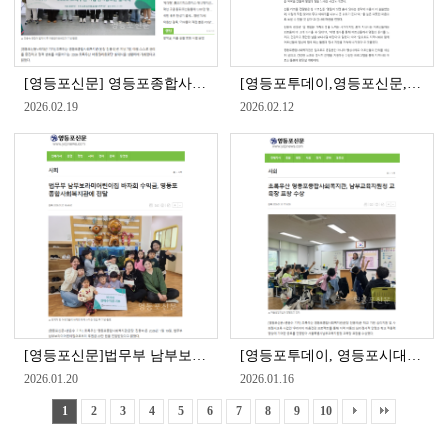
[영등포신문] 영등포종합사회복지관, ‘2026 초록우산 아동권리옹호단’ 발대식 성료
[영등포투데이,영등포신문,영등포시대 】초록우산 영등포종합사회복지관, 설명절 맞아 어르신께 온기 담은 명절 나눔 전달
2026.02.19
2026.02.12
[영등포신문]법무부 남부보라미어린이집 바자회 수익금, 영등포종합사회복지관에 전달
[영등포투데이, 영등포시대, 영등포신문] 초록우산 영등포종합사회복지관, 남부교육지원청 교육장 표창 수상
2026.01.20
2026.01.16
1
2
3
4
5
6
7
8
9
10