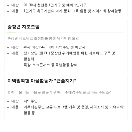
대상 :
20~30대 청년층 1인가구 및 예비 1인가구
내용 :
1인가구 욕구기반의 여가·문화·교육 활동 및 지역사회 참여활동
중장년 자조모임
중장년 네트워크 활성화를 통한 위기예방 모임
대상 :
40세 이상 64세 이하 지역주민 중 희망자
내용 :
정기모임 (월1회) 중장년 위기예방을 위한 네트워크 구축 및
활성화
특강, 토크콘서트 등 특별활동 참여
지역밀착형 마을활동가 "큰숲지기"
함께 어울리는 마을을 만들기 위해 이주배경주민을 살피는 주민조직
대상 :
지역주민
내용 :
이주배경주민 교류 프로그램 기획 및 운영, 지역조사 및 이슈파악
활동 등